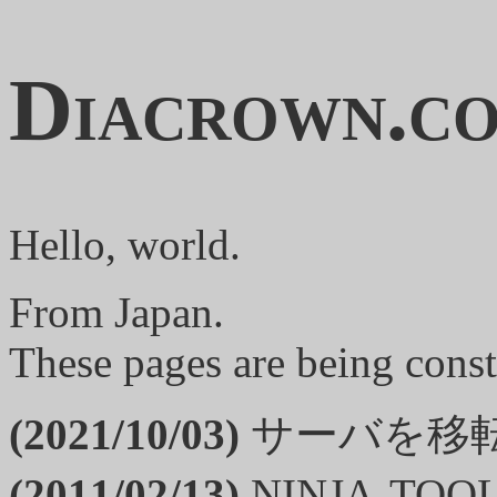
Diacrown.c
Hello, world.
From Japan.
These pages are being const
(2021/10/03)
サーバを移
(2011/02/13)
NINJA-T